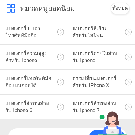
หมวดหมู่ยอดนิยม
ทั้งหมด
แบตเตอรี่ Li Ion
แบตเตอรี่ลิเธียม
โทรศัพท์มือถือ
สำหรับไอโฟน
แบตเตอรี่ความจุสูง
แบตเตอรี่ภายในสําห
สำหรับ Iphone
รับ Iphone
แบตเตอรี่โทรศัพท์มือ
การเปลี่ยนแบตเตอรี่
ถือแบบถอดได้
สําหรับ iPhone X
แบตเตอรี่สํารองสําห
แบตเตอรี่สํารองสําห
รับ Iphone 6
รับ Iphone 7