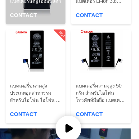
แบตเตอรี่ลิตยูไอออนสีดํา
แบตเตอรี่ Li-Ion 3.8
วอลต์
CONTACT
CONTACT
ทัวร์
โรงงาน
HOT
ควบคุม
คุณภาพ
แบตเตอรี่ขนาดสูง
แบตเตอรี่ความจุสูง 50
ขอ
ประเภทอุตสาหกรรม
กรัม สําหรับไอโฟน
สําหรับไอโฟน ไอโฟน 6
โทรศัพท์มือถือ แบตเตอรี่
อ้าง
6s โวลเตอรี่ 3.8V
ลิธีสําหรับแอปเปิ้ล
CONTACT
CONTACT
แผนผัง