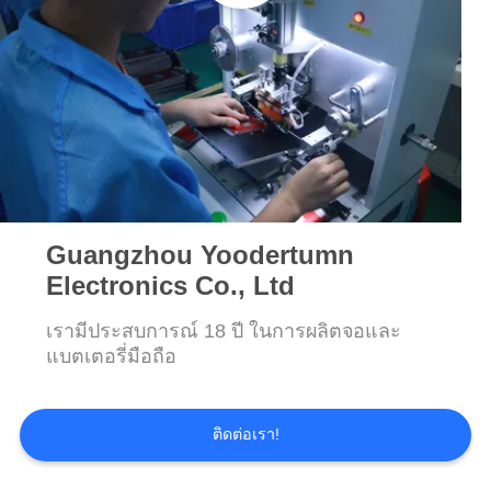
เว็บไซต์
PRIVACY
POLICY
Guangzhou Yoodertumn
Electronics Co., Ltd
เรามีประสบการณ์ 18 ปี ในการผลิตจอและ
แบตเตอรี่มือถือ
ติดต่อเรา!