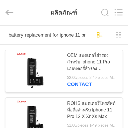
-
2025
Guangzhou
ผลิตภัณฑ์
Yoodertumn
Electronics
Co.,
Ltd.
All
บ้าน
Rights
Reserved.
battery replacement for iphone 11 pro
ผลิตภัณฑ์
OEM แบตเตอรี่สํารอง
สําหรับ Iphone 11 Pro
แบตเตอรี่สํารอง
วิดีโอ
1500mAh
$2.00/pieces 3-49 pieces MOQ:3 ชิ้น
CONTACT
เกี่ยว
ROHS แบตเตอรี่โทรศัพท์
กับ
มือถือสําหรับ Iphone 11
Pro 12 X Xr Xs Max
เรา
$2.00/pieces 1-49 pieces MOQ:3 ชิ้น