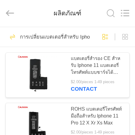
-
2026
Guangzhou
ผลิตภัณฑ์
Yoodertumn
Electronics
Co.,
Ltd.
All
10
บ้าน
Rights
Reserved.
การเปลี่ยนแบตเตอรี่สําหรับ Iphone 11
แบตเตอรี่ Li Ion
ผลิตภัณฑ์
โทรศัพท์มือถือ
แบตเตอรี่สํารอง CE สําห
รับ Iphone 11 แบตเตอรี่
โทรศัพท์แบบชาร์จได้
วิดีโอ
2500mAh
$2.00/pieces 1-49 pieces
CONTACT
10
เกี่ยว
แบตเตอรี่ลิเธียม
ROHS แบตเตอรี่โทรศัพท์
กับ
มือถือสําหรับ Iphone 11
สำหรับไอโฟน
Pro 12 X Xr Xs Max
เรา
$2.00/pieces 1-49 pieces