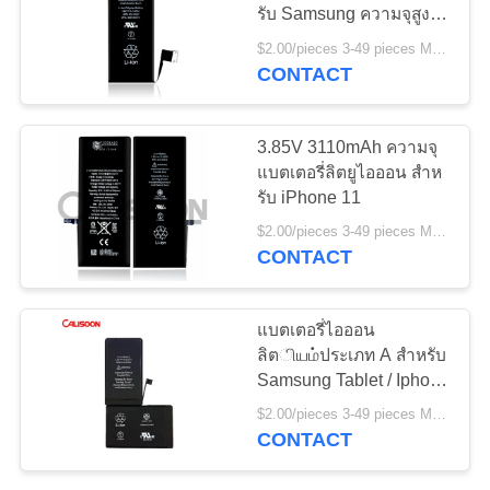
รับ Samsung ความจุสูง
เว็บไซต์
ทนทาน น้ําหนักเบา
$2.00/pieces 3-49 pieces MOQ:3 ชิ้น
CONTACT
10
PRIVACY
แบตเตอรี่โทรศัพท์มือ
POLICY
3.85V 3110mAh ความจุ
ถือแบบถอดได้
แบตเตอรี่ลิตยูไอออน สําห
รับ iPhone 11
$2.00/pieces 3-49 pieces MOQ:3 ชิ้น
CONTACT
25
แบตเตอรี่ไอออน
การเปลี่ยนแบตเตอรี่
ลิตியம்ประเภท A สําหรับ
Samsung Tablet / Iphone
สําหรับ iPhone X
11
$2.00/pieces 3-49 pieces MOQ:3 ชิ้น
CONTACT