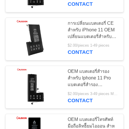
CONTACT
ทัวร์
การเปลี่ยนแบตเตอรี่ CE
10
โรงงาน
สําหรับ iPhone 11 OEM
แบตเตอรี่ความจุสูง
เปลี่ยนแบตเตอรี่สําหรับ
iPhone 11
$2.00/pieces 1-49 pieces
สำหรับ Iphone
ควบคุม
CONTACT
คุณภาพ
OEM แบตเตอรี่สํารอง
สําหรับ Iphone 11 Pro
แบตเตอรี่สํารอง
ขอ
10
1500mAh
แบตเตอรี่ภายในสําห
$2.00/pieces 3-49 pieces MOQ:3 ชิ้น
อ้าง
CONTACT
รับ Iphone
OEM แบตเตอรี่โทรศัพท์
แผนผัง
มือถือลิทธิียมไอออน สําห