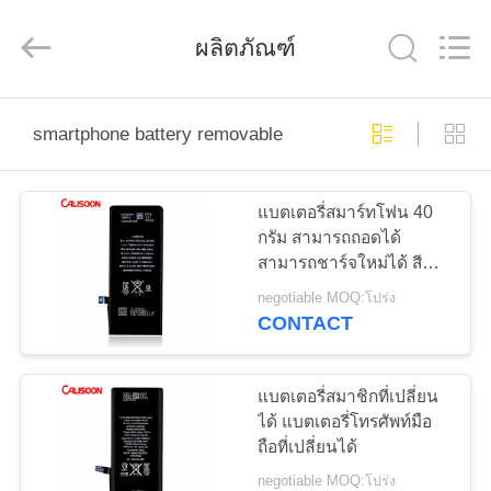
-
2025
Guangzhou
ผลิตภัณฑ์
Yoodertumn
Electronics
Co.,
Ltd.
All
บ้าน
Rights
Reserved.
smartphone battery removable
ผลิตภัณฑ์
แบตเตอรี่สมาร์ทโฟน 40
กรัม สามารถถอดได้
สามารถชาร์จใหม่ได้ สีดํา
วิดีโอ
OEM
negotiable MOQ:โปร่ง
CONTACT
เกี่ยว
แบตเตอรี่สมาชิกที่เปลี่ยน
กับ
ได้ แบตเตอรี่โทรศัพท์มือ
ถือที่เปลี่ยนได้
เรา
negotiable MOQ:โปร่ง