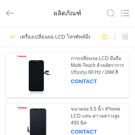
-
2026
Guangzhou
ผลิตภัณฑ์
Yoodertumn
Electronics
Co.,
Ltd.
All
10
บ้าน
Rights
Reserved.
เครื่องเปลี่ยนจอ LCD โทรศัพท์มือถือ
แบตเตอรี่ Li Ion
ผลิตภัณฑ์
โทรศัพท์มือถือ
การเปลี่ยนจอ LCD มือถือ
Multi-Touch ด้วยอัตราการ
ปรับปรุง 60 Hz / 16M สี
วิดีโอ
CONTACT
10
เกี่ยว
แบตเตอรี่ลิเธียม
ขนาดจอ 5.5 นิ้ว iPhone
กับ
LCD แทน ความสว่างสูง
สำหรับไอโฟน
450 นิท
เรา
CONTACT