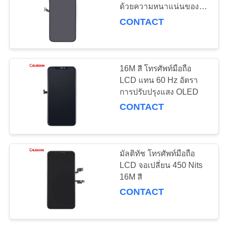
ด้วยความหนาแน่นของ
เว็บไซต์
พิกเซล 401 Ppi
CONTACT
10
PRIVACY
แบตเตอรี่โทรศัพท์มือ
POLICY
16M สี โทรศัพท์มือถือ
ถือแบบถอดได้
LCD แทน 60 Hz อัตรา
การปรับปรุงแสง OLED
CONTACT
25
มัลติทัช โทรศัพท์มือถือ
การเปลี่ยนแบตเตอรี่
LCD จอเปลี่ยน 450 Nits
16M สี
สําหรับ iPhone X
CONTACT