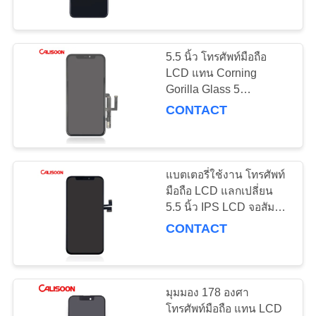
ทัวร์
5.5 นิ้ว โทรศัพท์มือถือ
10
โรงงาน
LCD แทน Corning
แบตเตอรี่ความจุสูง
Gorilla Glass 5
Protection OEM
CONTACT
สำหรับ Iphone
ควบคุม
คุณภาพ
แบตเตอรี่ใช้งาน โทรศัพท์
มือถือ LCD แลกเปลี่ยน
5.5 นิ้ว IPS LCD จอสัมผัส
ขอ
10
จุ
CONTACT
แบตเตอรี่ภายในสําห
อ้าง
รับ Iphone
มุมมอง 178 องศา
แผนผัง
โทรศัพท์มือถือ แทน LCD