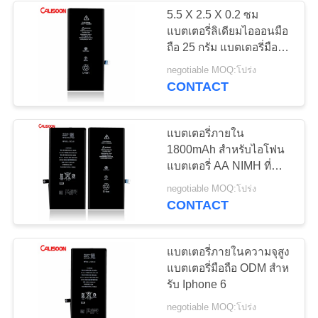
5.5 X 2.5 X 0.2 ซม
แบตเตอรี่ลิเดียมไอออนมือ
ถือ 25 กรัม แบตเตอรี่มือถือ
HTC
negotiable MOQ:โปร่ง
CONTACT
แบตเตอรี่ภายใน
1800mAh สําหรับไอโฟน
แบตเตอรี่ AA NIMH ที่
สามารถชาร์จใหม่ได้
negotiable MOQ:โปร่ง
CONTACT
แบตเตอรี่ภายในความจุสูง
แบตเตอรี่มือถือ ODM สําห
รับ Iphone 6
negotiable MOQ:โปร่ง