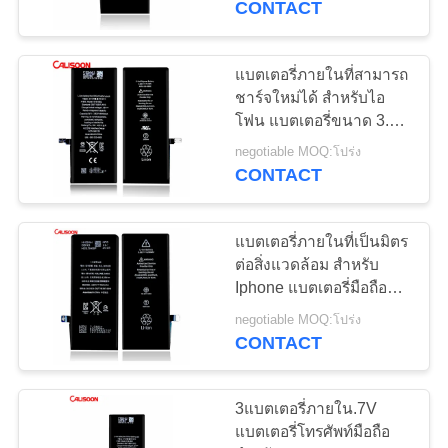
CONTACT
แบตเตอรี่ภายในที่สามารถ
ชาร์จใหม่ได้ สําหรับไอ
โฟน แบตเตอรี่ขนาด 3.6
V Ni Mh
negotiable MOQ:โปร่ง
CONTACT
แบตเตอรี่ภายในที่เป็นมิตร
ต่อสิ่งแวดล้อม สําหรับ
Iphone แบตเตอรี่มือถือ
ODM
negotiable MOQ:โปร่ง
CONTACT
3แบตเตอรี่ภายใน.7V
แบตเตอรี่โทรศัพท์มือถือ