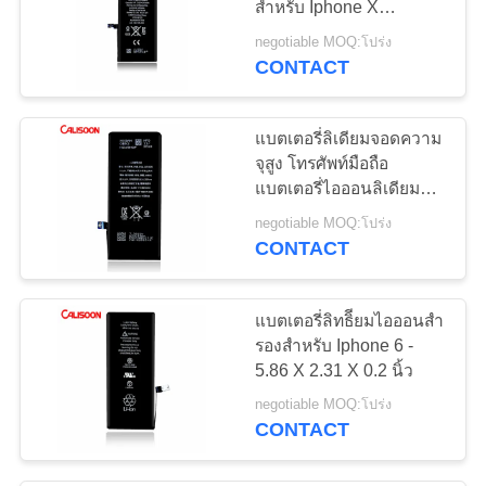
สําหรับ Iphone X
แบตเตอรี่
negotiable MOQ:โปร่ง
CONTACT
แบตเตอรี่ลิเดียมจอดความ
จุสูง โทรศัพท์มือถือ
แบตเตอรี่ไอออนลิเดียม
3.82V แบตเตอรี่สํารอง
negotiable MOQ:โปร่ง
CONTACT
แบตเตอรี่ลิทธิียมไอออนสํา
รองสําหรับ Iphone 6 -
5.86 X 2.31 X 0.2 นิ้ว
negotiable MOQ:โปร่ง
CONTACT