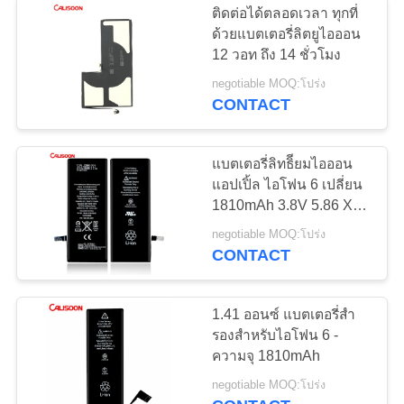
ติดต่อได้ตลอดเวลา ทุกที่
ด้วยแบตเตอรี่ลิตยูไอออน
12 วอท ถึง 14 ชั่วโมง
negotiable MOQ:โปร่ง
CONTACT
แบตเตอรี่ลิทธิียมไอออน
แอปเปิ้ล ไอโฟน 6 เปลี่ยน
1810mAh 3.8V 5.86 X
2.31 X 0.2 นิ้ว
negotiable MOQ:โปร่ง
CONTACT
1.41 ออนซ์ แบตเตอรี่สํา
รองสําหรับไอโฟน 6 -
ความจุ 1810mAh
negotiable MOQ:โปร่ง