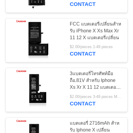
CONTACT
ทัวร์
FCC แบตเตอรี่เปลี่ยนสําห
10
โรงงาน
รับ iPhone X Xs Max Xr
แบตเตอรี่ความจุสูง
11 12 X แบตเตอรี่เปลี่ยน
$2.00/pieces 1-49 pieces
สำหรับ Iphone
ควบคุม
CONTACT
คุณภาพ
3แบตเตอรี่โทรศัพท์มือ
ถือ.81V สําหรับ Iphone
Xs Xr X 11 12 แบตเตอรี่
ขอ
10
เปลี่ยน
แบตเตอรี่ภายในสําห
$2.00/pieces 3-49 pieces MOQ:3 ชิ้น
อ้าง
CONTACT
รับ Iphone
แบตเตอรี่ 2716mAh สําห
แผนผัง
รับ Iphone X เปลี่ยน