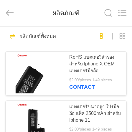
-
2026
Guangzhou
ผลิตภัณฑ์
Yoodertumn
Electronics
Co.,
Ltd.
All
10
บ้าน
Rights
Reserved.
ผลิตภัณฑ์ทั้งหมด
แบตเตอรี่ Li Ion
ผลิตภัณฑ์
โทรศัพท์มือถือ
RoHS แบตเตอรี่สํารอง
สําหรับ Iphone X OEM
แบตเตอรี่มือถือ
วิดีโอ
$2.00/pieces 1-49 pieces
CONTACT
10
เกี่ยว
แบตเตอรี่ลิเธียม
แบตเตอรี่ขนาดสูง โปรมือ
กับ
ถือ แพ็ค 2500mAh สําหรับ
สำหรับไอโฟน
Iphone 11
เรา
$2.00/pieces 1-49 pieces