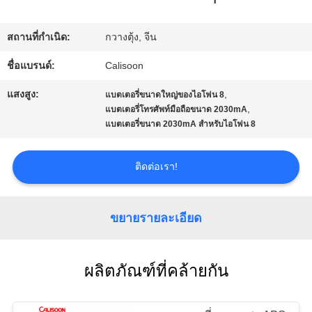
ทัวร์
สถานที่กำเนิด:
กวางตุ้ง, จีน
โรงงาน
ชื่อแบรนด์:
Calisoon
แสงสูง:
,
แบตเตอรี่ขนาดใหญ่ของไอโฟน 8
ควบคุม
,
แบตเตอรี่โทรศัพท์มือถือขนาด 2030mA
แบตเตอรี่ขนาด 2030mA สําหรับไอโฟน 8
คุณภาพ
ติดต่อเรา!
ขอ
อ้าง
ขยายรายละเอียด
แผนผัง
ผลิตภัณฑ์ที่คล้ายกัน
เว็บไซต์