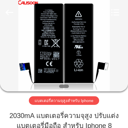
-
2026
Guangzhou
Yoodertumn
Electronics
Co.,
บ้าน
Ltd.
All
Rights
Reserved.
ผลิตภัณฑ์
วิดีโอ
เกี่ยว
แบตเตอรี่ความจุสูงสำหรับ Iphone
กับ
2030mA แบตเตอรี่ความจุสูง ปรับแต่ง
เรา
แบตเตอรี่มือถือ สําหรับ Iphone 8