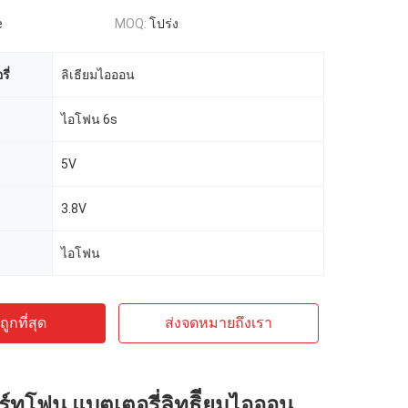
e
MOQ:
โปร่ง
ี่
ลิเธียมไอออน
ไอโฟน 6s
5V
3.8V
ไอโฟน
ูกที่สุด
ส่งจดหมายถึงเรา
์ทโฟน แบตเตอรี่ลิทธิียมไอออน