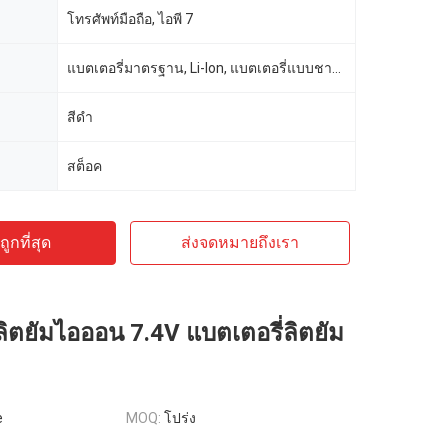
โทรศัพท์มือถือ, ไอพี 7
แบตเตอรี่มาตรฐาน, Li-Ion, แบตเตอรี่แบบชาร์จได้, แบตเตอรี่มาตรฐาน
สีดํา
สต็อค
ูกที่สุด
ส่งจดหมายถึงเรา
ลิตยัมไอออน 7.4V แบตเตอรี่ลิตยัม
e
MOQ:
โปร่ง