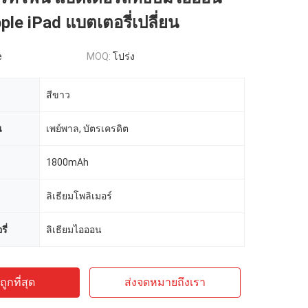
ple iPad แบตเตอรี่เปลี่ยน
e
MOQ:
โปร่ง
สีขาว
น
เพย์พาล, บัตรเครดิต
1800mAh
ลิเธียมโพลิเมอร์
ี่
ลิเธียมไอออน
ูกที่สุด
ส่งจดหมายถึงเรา