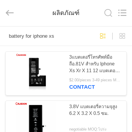
-
2025
Guangzhou
ผลิตภัณฑ์
Yoodertumn
Electronics
Co.,
Ltd.
All
บ้าน
Rights
Reserved.
battery for iphone xs
ผลิตภัณฑ์
3แบตเตอรี่โทรศัพท์มือ
ถือ.81V สําหรับ Iphone
Xs Xr X 11 12 แบตเตอรี่
วิดีโอ
เปลี่ยน
$2.00/pieces 3-49 pieces MOQ:3 ชิ้น
CONTACT
เกี่ยว
3.8V แบตเตอรี่ความจุสูง
กับ
6.2 X 3.2 X 0.5 ซม.
เรา
negotiable MOQ:โปร่ง