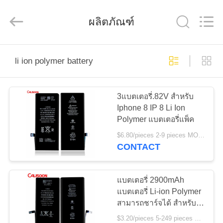
-
2025
Guangzhou
ผลิตภัณฑ์
Yoodertumn
Electronics
Co.,
Ltd.
All
บ้าน
Rights
Reserved.
li ion polymer battery
ผลิตภัณฑ์
3แบตเตอรี่.82V สําหรับ
Iphone 8 IP 8 Li Ion
Polymer แบตเตอรี่แพ็ค
วิดีโอ
$6.80/pieces 2-9 pieces MOQ:2 ชิ้น
CONTACT
เกี่ยว
แบตเตอรี่ 2900mAh
กับ
แบตเตอรี่ Li-ion Polymer
สามารถชาร์จได้ สําหรับ
เรา
Iphone 7 Plus
$3.20/pieces 5-249 pieces MOQ:5 ชิ้น