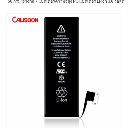
50 กรัม Iphone 7 แบตเตอรี่ความจุสูง PC แบตเตอรี่ Li-Ion 3.8 วอลต์