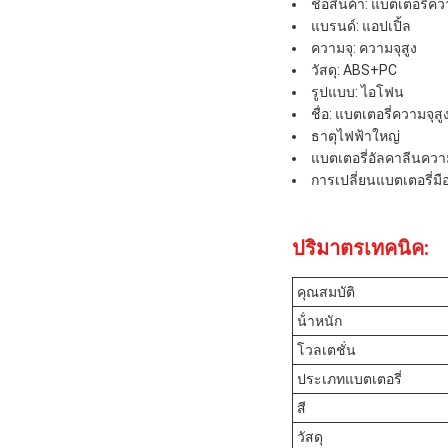
ชื่อสินค้า: แบตเตอรี่ค
แบรนด์: แอปเปิ้ล
ความจุ: ความจุสูง
วัสดุ: ABS+PC
รูปแบบ: ไอโฟน
ชื่อ: แบตเตอรี่ความจุ
ธาตุไฟฟ้าใหญ่
แบตเตอรี่อัลคาลีนควา
การเปลี่ยนแบตเตอรี่มือ
ปริมาตรเทคนิค:
คุณสมบัติ
น้ําหนัก
โวลเตชั่น
ประเภทแบตเตอรี่
สี
วัสดุ