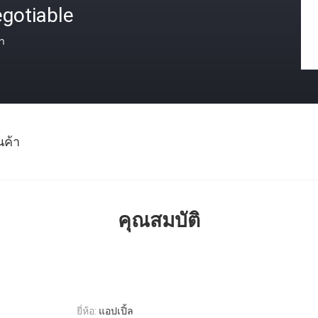
gotiable
า
นค้า
คุณสมบัติ
ยี่ห้อ:
แอปเปิ้ล