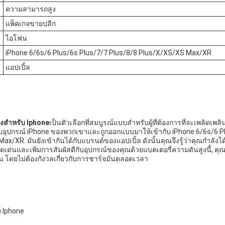
ความสามารถสูง
แพ็คเกจขายปลีก
ไอโฟน
iPhone 6/6s/6 Plus/6s Plus/7/7 Plus/8/8 Plus/X/XS/XS Max/XR
แอปเปิ้ล
ูงสําหรับ Iphone
เป็นตัวเลือกที่สมบูรณ์แบบสําหรับผู้ที่ต้องการที่จะเพลิดเพ
ับอุปกรณ์ iPhone ของพวกเขาและถูกออกแบบมาให้เข้ากับ iPhone 6/6s/6 P
/XR. มันยังเข้ากันได้กับแบรนด์ของแอปเปิ้ล ดังนั้นคุณจึงรู้ว่าคุณกําลังได้ร
เด่นและเพิ่มการสัมผัสดีกับอุปกรณ์ของคุณด้วยแบตเตอรี่ความดันสูงนี้, ค
น โดยไม่ต้องกังวลเกี่ยวกับการชาร์จมันตลอดเวลา
บ Iphone