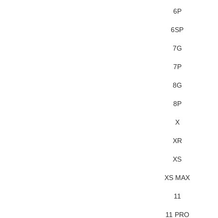
6P
6SP
7G
7P
8G
8P
X
XR
XS
XS MAX
11
11 PRO