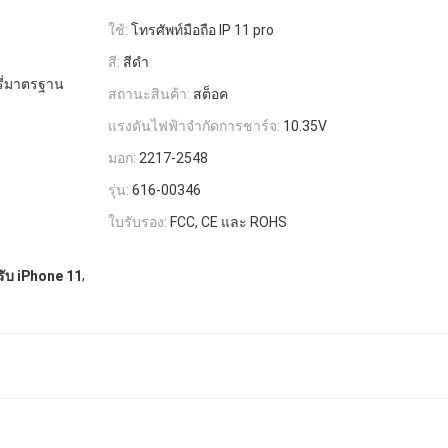
ใช้:
โทรศัพท์มือถือ IP 11 pro
สี:
สีดํา
รี่มาตรฐาน
สถานะสินค้า:
สต็อค
แรงดันไฟฟ้าจำกัดการชาร์จ:
10.35V
มอก:
2217-2548
รุ่น:
616-00346
ใบรับรอง:
FCC, CE และ ROHS
,
รับ iPhone 11