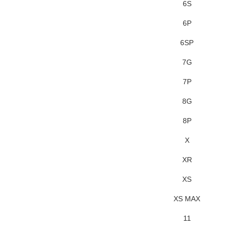
6S
6P
6SP
7G
7P
8G
8P
X
XR
XS
XS MAX
11