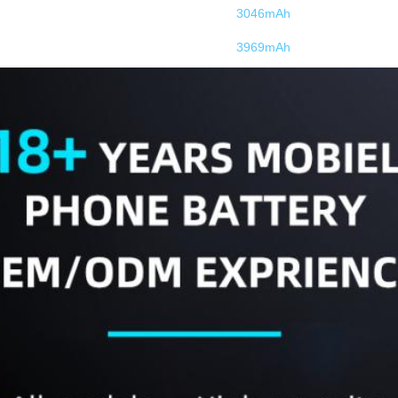
3046mAh
3969mAh