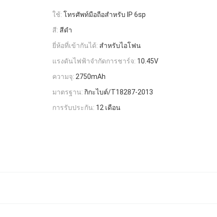
ใช้:
โทรศัพท์มือถือสำหรับ IP 6sp
สี:
สีดํา
ยี่ห้อที่เข้ากันได้:
สำหรับไอโฟน
แรงดันไฟฟ้าจำกัดการชาร์จ:
10.45V
ความจุ:
2750mAh
มาตรฐาน:
กิกะไบต์/T18287-2013
การรับประกัน:
12 เดือน