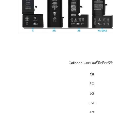
Calisoon แบตเตอรี่มือถืออริ
รุ่น
5G
5S
5SE
6G