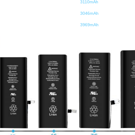
3110mAh
3046mAh
3969mAh