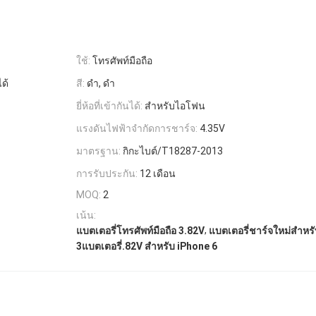
ใช้:
โทรศัพท์มือถือ
ด้
สี:
ดำ, ดำ
ยี่ห้อที่เข้ากันได้:
สำหรับไอโฟน
แรงดันไฟฟ้าจำกัดการชาร์จ:
4.35V
มาตรฐาน:
กิกะไบต์/T18287-2013
การรับประกัน:
12 เดือน
MOQ:
2
เน้น:
,
แบตเตอรี่โทรศัพท์มือถือ 3.82V
แบตเตอรี่ชาร์จใหม่สําหร
3แบตเตอรี่.82V สําหรับ iPhone 6