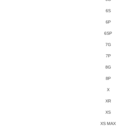
6S
6P
6SP
7G
7P
8G
8P
X
XR
XS
XS MAX