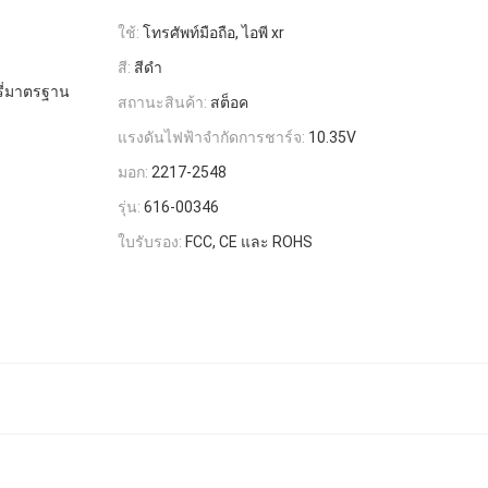
ใช้:
โทรศัพท์มือถือ, ไอพี xr
สี:
สีดํา
รี่มาตรฐาน
สถานะสินค้า:
สต็อค
แรงดันไฟฟ้าจำกัดการชาร์จ:
10.35V
มอก:
2217-2548
รุ่น:
616-00346
ใบรับรอง:
FCC, CE และ ROHS