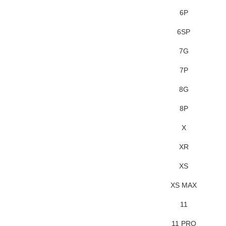
6P
6SP
7G
7P
8G
8P
X
XR
XS
XS MAX
11
11 PRO