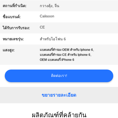
สถานที่กำเนิด:
กวางตุ้ง, จีน
ทัวร์
Calisoon
ชื่อแบรนด์:
โรงงาน
CE
ได้รับการรับรอง:
หมายเลขรุ่น:
สำหรับไอโฟน 6
ควบคุม
,
แสงสูง:
แบตเตอรี่สํารอง OEM สําหรับ Iphone 6
,
แบตเตอรี่สํารอง CE สําหรับ Iphone 6
คุณภาพ
OEM แบตเตอรี่ iPhone 6
ติดต่อเรา!
ขอ
อ้าง
ขยายรายละเอียด
แผนผัง
ผลิตภัณฑ์ที่คล้ายกัน