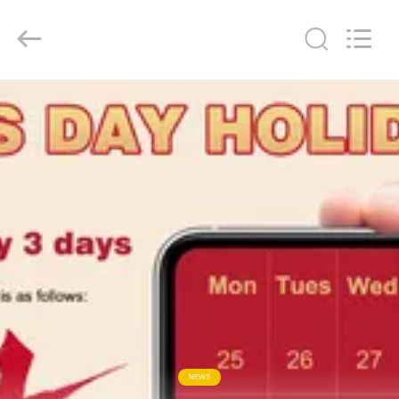
-
2026
Guangzhou
Yoodertumn
Electronics
Co.,
Ltd.
All
บ้าน
Rights
Reserved.
ผลิตภัณฑ์
วิดีโอ
เกี่ยว
กับ
เรา
NEWS